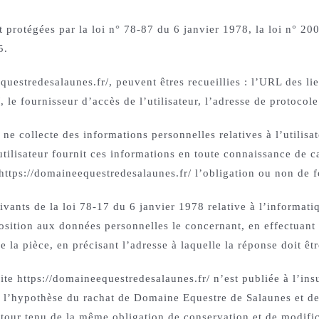
protégées par la loi n° 78-87 du 6 janvier 1978, la loi n° 20
5.
questredesalaunes.fr/, peuvent êtres recueillies : l’URL des lie
le fournisseur d’accès de l’utilisateur, l’adresse de protocole I
e collecte des informations personnelles relatives à l’utilisa
’utilisateur fournit ces informations en toute connaissance de
ite https://domaineequestredesalaunes.fr/ l’obligation ou non de 
ants de la loi 78-17 du 6 janvier 1978 relative à l’informatique
pposition aux données personnelles le concernant, en effectua
de la pièce, en précisant l’adresse à laquelle la réponse doit ê
te https://domaineequestredesalaunes.fr/ n’est publiée à l’insu
 l’hypothèse du rachat de Domaine Equestre de Salaunes et de s
 tour tenu de la même obligation de conservation et de modifica